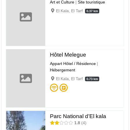
Art et Culture
|
Site touristique
El Kala, El Tarf
0.37 km
Hôtel Melegue
Appart Hôtel / Résidence
|
Hébergement
El Kala, El Tarf
0.73 km
Parc National d’El kala
1.8
4