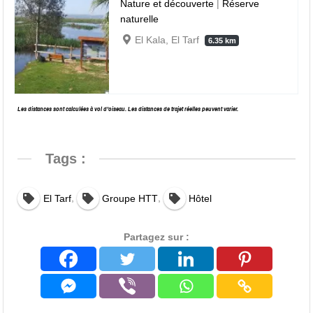
Nature et découverte
|
Réserve
naturelle
El Kala, El Tarf
6.35 km
Les distances sont calculées à vol d’oiseau. Les distances de trajet réelles peuvent varier.
Tags :
,
,
El Tarf
Groupe HTT
Hôtel
Partagez sur :