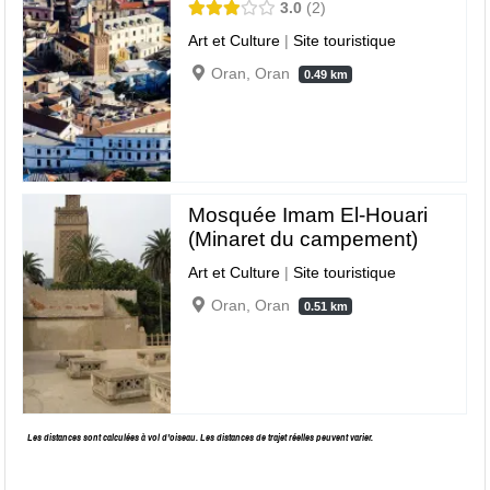
3.0
2
Art et Culture
|
Site touristique
Oran, Oran
0.49 km
Mosquée Imam El-Houari
(Minaret du campement)
Art et Culture
|
Site touristique
Oran, Oran
0.51 km
Les distances sont calculées à vol d’oiseau. Les distances de trajet réelles peuvent varier.