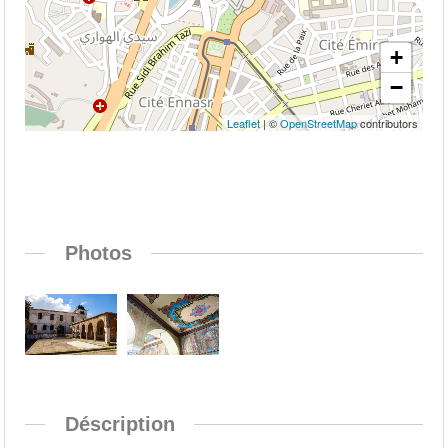
+
−
Leaflet
| ©
OpenStreetMap
contributors
Photos
Déscription