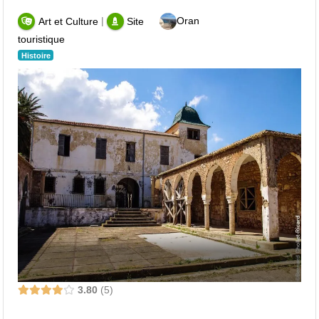
|
Oran
Art et Culture
Site
touristique
Histoire
3.80
5