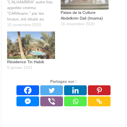
"L'ALHAMBRA" autre fois
appelée cinéma
Palais de la Culture
"CARAvano " par les
Abdelkrim Dali (Imama)
locaux, est située au
16 novembre 2020
dessous de la place du 1
15 novembre 2020
novembre (EX- PLACE
GUEYDON).
Anciennement cinéma L'
ALHAMBRA, est devenu
Cinémathèque 01
novembre 1954, vers la
Résidence Tin Habib
fin des années 1980.
5 janvier 2021
Partagez sur :