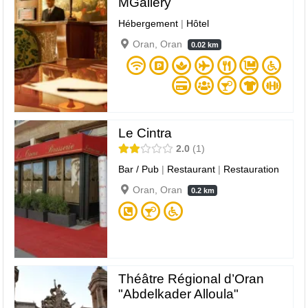
MGallery
Hébergement
|
Hôtel
Oran, Oran
0.02 km
Le Cintra
2.0
1
Bar / Pub
|
Restaurant
|
Restauration
Oran, Oran
0.2 km
Théâtre Régional d’Oran
"Abdelkader Alloula"