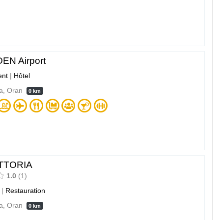
DEN Airport
nt
|
Hôtel
a, Oran
0 km
TTORIA
1.0
1
|
Restauration
a, Oran
0 km