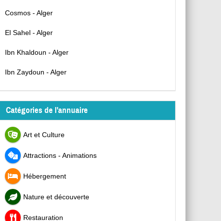
Cosmos - Alger
El Sahel - Alger
Ibn Khaldoun - Alger
Ibn Zaydoun - Alger
Catégories de l'annuaire
Art et Culture
Attractions - Animations
Hébergement
Nature et découverte
Restauration