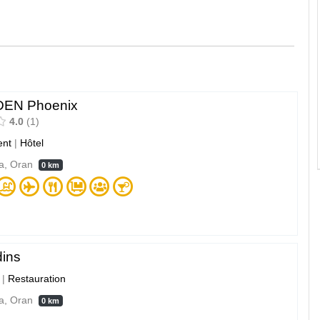
DEN Phoenix
4.0
1
nt
|
Hôtel
a, Oran
0 km
dins
|
Restauration
a, Oran
0 km