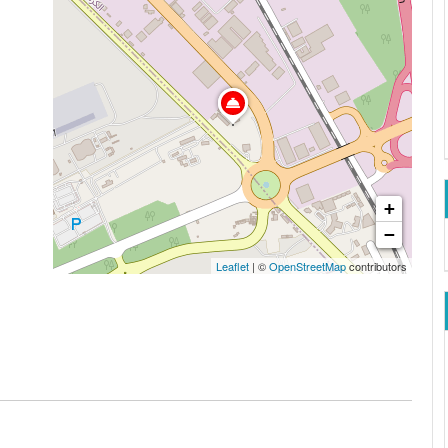
+
−
Leaflet
| ©
OpenStreetMap
contributors