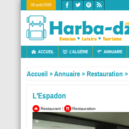
09 août 2026
ACCUEIL
L’ALGÉRIE
ANNUAIRE
Accueil
»
Annuaire
»
Restauration
L'Espadon
|
Restaurant
Restauration