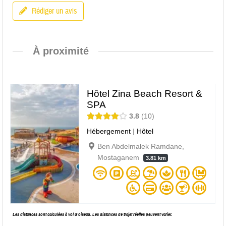
Rédiger un avis
À proximité
Hôtel Zina Beach Resort &
SPA
3.8
10
Hébergement
|
Hôtel
Ben Abdelmalek Ramdane,
Mostaganem
3.81 km
Les distances sont calculées à vol d’oiseau. Les distances de trajet réelles peuvent varier.