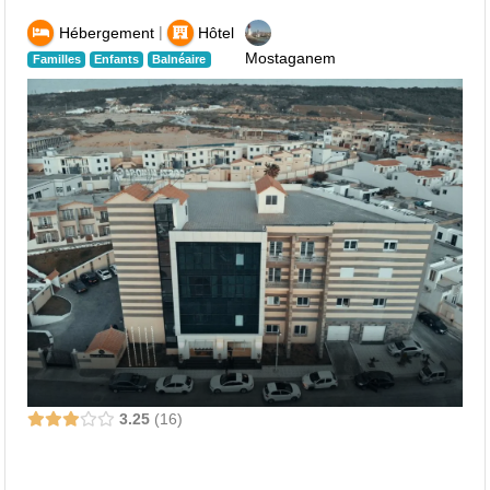
|
Hébergement
Hôtel
Mostaganem
Familles
Enfants
Balnéaire
3.25
16