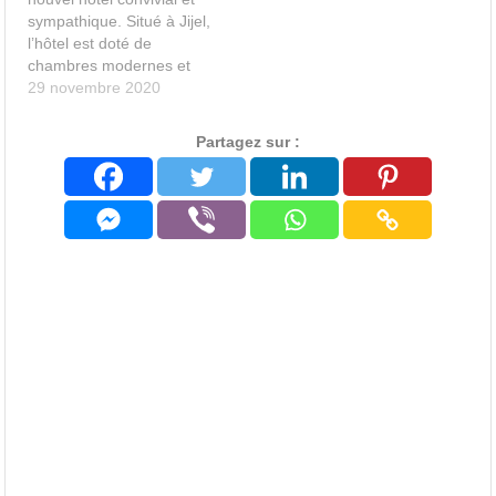
sympathique. Situé à Jijel,
l’hôtel est doté de
chambres modernes et
bien équipées.
29 novembre 2020
Partagez sur :