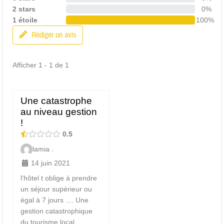
2 stars
0%
1 étoile
100%
Rédiger un avis
Afficher 1 - 1 de 1
Une catastrophe
au niveau gestion
!
0.5
lamia
·
14 juin 2021
l'hôtel t oblige à prendre
un séjour supérieur ou
égal à 7 jours .... Une
gestion catastrophique
du tourisme local...