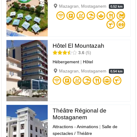
Mazagran, Mostaganem
0.52 km
Hôtel El Mountazah
3.6
5
Hébergement
|
Hôtel
Mazagran, Mostaganem
0.54 km
Théâtre Régional de
Mostaganem
Attractions - Animations
|
Salle de
spectacles / Théâtre