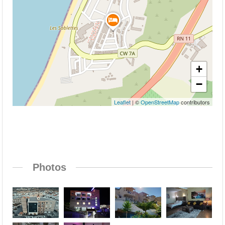
+
−
Leaflet
| ©
OpenStreetMap
contributors
Photos