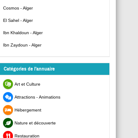
Cosmos - Alger
El Sahel - Alger
Ibn Khaldoun - Alger
Ibn Zaydoun - Alger
Catégories de l'annuaire
Art et Culture
Attractions - Animations
Hébergement
Nature et découverte
Restauration