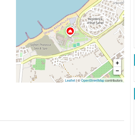
+
−
Leaflet
| ©
OpenStreetMap
contributors