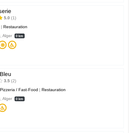
serie
5.0
1
|
Restauration
i, Alger
0 km
 Bleu
3.5
2
Pizzeria / Fast-Food
|
Restauration
i, Alger
0 km