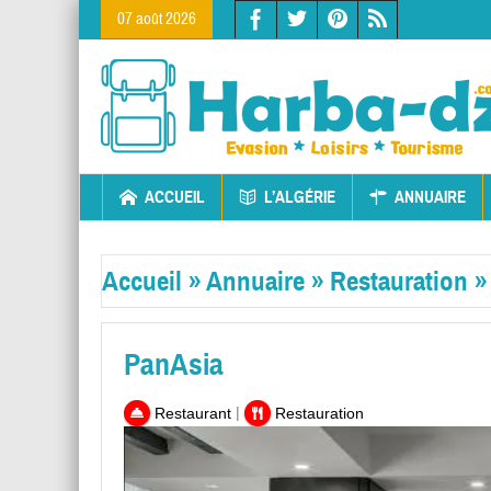
07 août 2026
ACCUEIL
L’ALGÉRIE
ANNUAIRE
Accueil
»
Annuaire
»
Restauration
PanAsia
|
Restaurant
Restauration