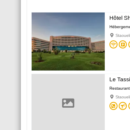
Hôtel S
Hébergeme
Staouel
Le Tassi
Restaurant
Staouel