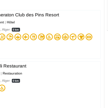
heraton Club des Pins Resort
nt
|
Hôtel
i, Alger
0 km
li Restaurant
|
Restauration
i, Alger
0 km