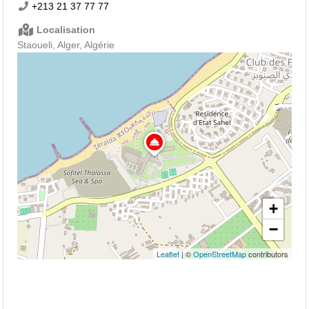
+213 21 37 77 77
Localisation
Staoueli, Alger, Algérie
+
−
Leaflet
| ©
OpenStreetMap
contributors