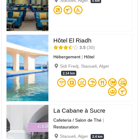
Staoueli, Alger
0 km
Hôtel El Riadh
3.5
30
Hébergement
|
Hôtel
Sidi Fredj, Staoueli, Alger
2.14 km
La Cabane à Sucre
Cafeteria / Salon de Thé
|
Restauration
Staoueli, Alger
2.4 km