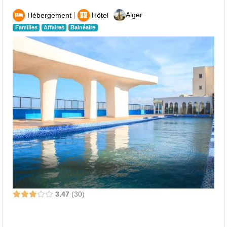
|
Alger
Hébergement
Hôtel
Familles
Affaires
Balnéaire
3.47
30