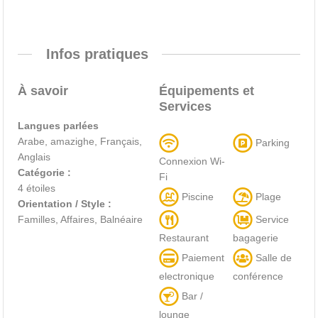
Infos pratiques
À savoir
Équipements et
Services
Langues parlées
Arabe, amazighe, Français,
Parking
Anglais
Connexion Wi-
Catégorie :
Fi
4 étoiles
Piscine
Plage
Orientation / Style :
Service
Familles, Affaires, Balnéaire
Restaurant
bagagerie
Paiement
Salle de
electronique
conférence
Bar /
lounge