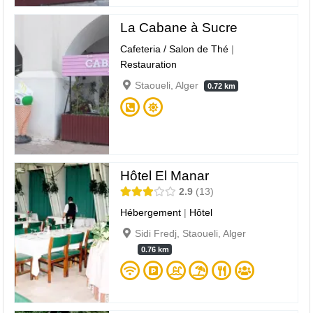
La Cabane à Sucre
Cafeteria / Salon de Thé
|
Restauration
Staoueli, Alger
0.72 km
Hôtel El Manar
2.9
13
Hébergement
|
Hôtel
Sidi Fredj, Staoueli, Alger
0.76 km