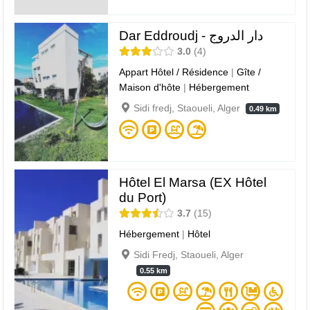
Dar Eddroudj - دار الدروج
3.0
4
Appart Hôtel / Résidence
|
Gîte /
Maison d'hôte
|
Hébergement
Sidi fredj, Staoueli, Alger
0.49 km
Hôtel El Marsa (EX Hôtel
du Port)
3.7
15
Hébergement
|
Hôtel
Sidi Fredj, Staoueli, Alger
0.55 km