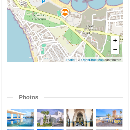
+
−
Leaflet
| ©
OpenStreetMap
contributors
Photos