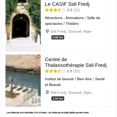
Le CASIF Sidi Fredj
3.3
21
Attractions - Animations
|
Salle de
spectacles / Théâtre
Sidi Fredj, Staoueli, Alger
0.86 km
Centre de
Thalassothérapie Sidi Fredj
3.3
32
Institut de beauté / Bien-être
|
Santé
et Beauté
Sidi Fredj, Staoueli, Alger
1.03 km
Les distances sont calculées à vol d’oiseau. Les distances de trajet réelles peuvent varier.