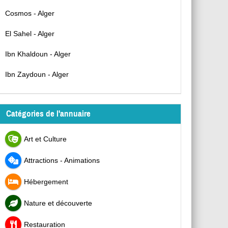
Cosmos - Alger
El Sahel - Alger
Ibn Khaldoun - Alger
Ibn Zaydoun - Alger
Catégories de l'annuaire
Art et Culture
Attractions - Animations
Hébergement
Nature et découverte
Restauration