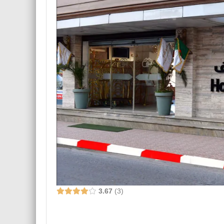
3.67
3