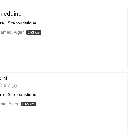
hieddine
ure
|
Site touristique
Hamed, Alger
0.53 km
ini
3.7
3
ure
|
Site touristique
nia, Alger
0.65 km