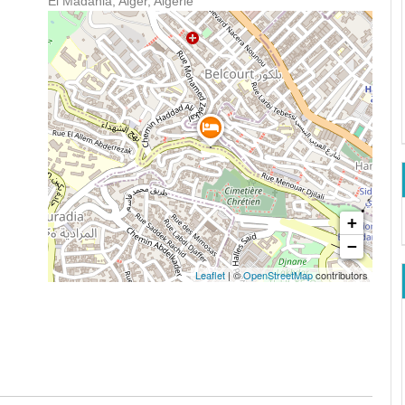
El Madania, Alger, Algérie
+
−
Leaflet
| ©
OpenStreetMap
contributors