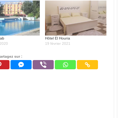
hab
Hôtel El Houria
 2020
19 février 2021
artagez sur :