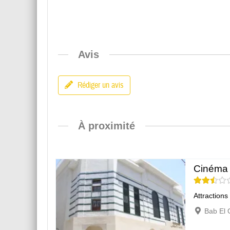
Avis
Rédiger un avis
À proximité
Cinéma 
Attractions
Bab El 