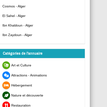
Cosmos - Alger
El Sahel - Alger
Ibn Khaldoun - Alger
Ibn Zaydoun - Alger
Catégories de l'annuaire
Art et Culture
Attractions - Animations
Hébergement
Nature et découverte
Restauration