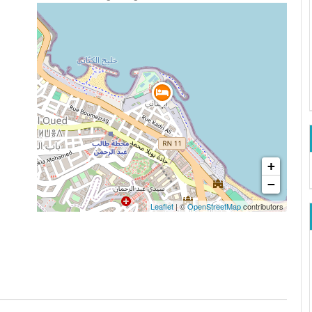
+
−
Leaflet
| ©
OpenStreetMap
contributors