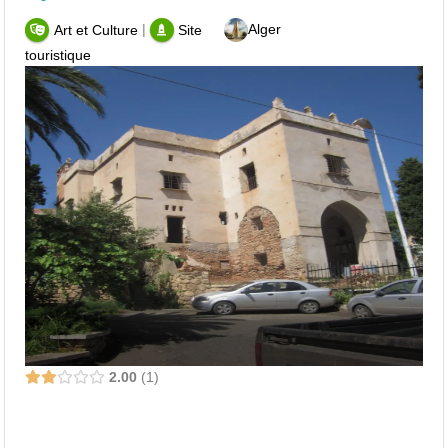
|
Alger
Art et Culture
Site
touristique
2.00
1