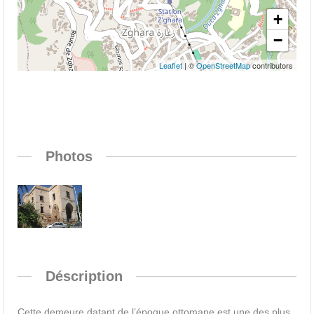
+
−
Leaflet
| ©
OpenStreetMap
contributors
Photos
Déscription
Cette demeure datant de l’époque ottomane est une des plus