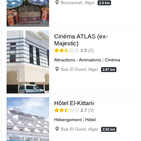
Bouzareah, Alger
2.4 km
Cinéma ATLAS (ex-
Majestic)
2.5
2
Attractions - Animations
|
Cinéma
Bab El Oued, Alger
2.87 km
Hôtel El-Kittani
2.7
3
Hébergement
|
Hôtel
Bab El Oued, Alger
2.92 km