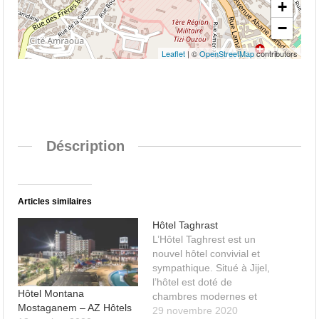
+
−
Leaflet
| ©
OpenStreetMap
contributors
Déscription
Articles similaires
Hôtel Taghrast
L’Hôtel Taghrest est un
nouvel hôtel convivial et
sympathique. Situé à Jijel,
l’hôtel est doté de
Hôtel Montana
chambres modernes et
Mostaganem – AZ Hôtels
bien équipées.
29 novembre 2020