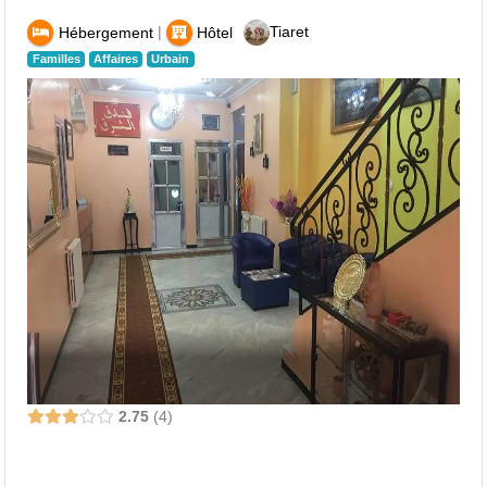
|
Tiaret
Hébergement
Hôtel
Familles
Affaires
Urbain
2.75
4