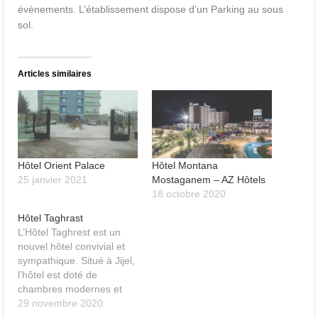
évènements. L’établissement dispose d’un Parking au sous
sol.
Articles similaires
Hôtel Orient Palace
Hôtel Montana
25 janvier 2021
Mostaganem – AZ Hôtels
18 octobre 2020
Hôtel Taghrast
L’Hôtel Taghrest est un
nouvel hôtel convivial et
sympathique. Situé à Jijel,
l’hôtel est doté de
chambres modernes et
bien équipées.
29 novembre 2020