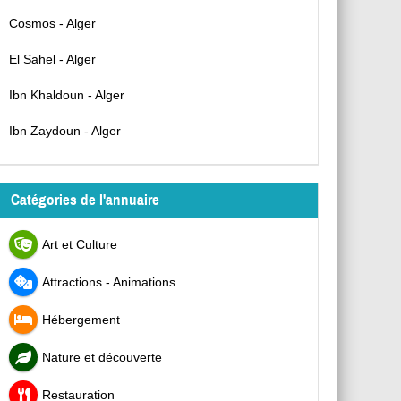
Cosmos - Alger
El Sahel - Alger
Ibn Khaldoun - Alger
Ibn Zaydoun - Alger
Catégories de l'annuaire
Art et Culture
Attractions - Animations
Hébergement
Nature et découverte
Restauration