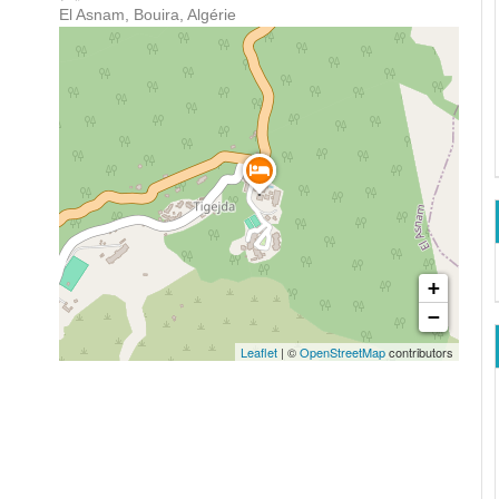
El Asnam, Bouira, Algérie
+
−
Leaflet
| ©
OpenStreetMap
contributors