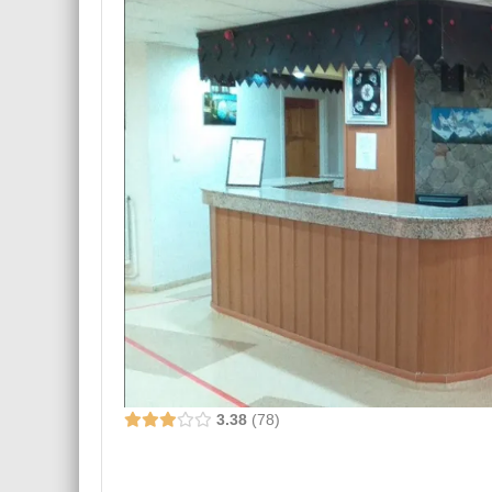
3.38
78