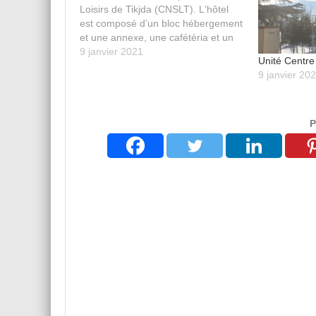
Loisirs de Tikjda (CNSLT). L'hôtel
est composé d’un bloc hébergement
et une annexe, une cafétéria et un
restaurant.
9 janvier 2021
Unité Centre
9 janvier 20
P