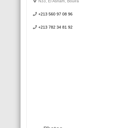
N33, El Asnam, Bouira
+213 560 97 08 96
+213 782 34 81 92