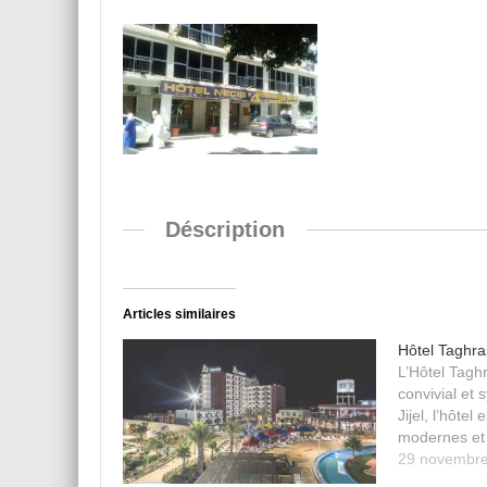
Déscription
Articles similaires
Hôtel Taghra
L’Hôtel Taghr
convivial et 
Jijel, l’hôte
modernes et 
29 novembr