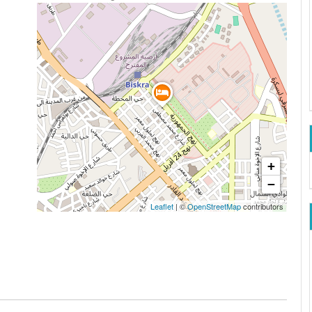
+
−
Leaflet
| ©
OpenStreetMap
contributors