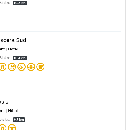
 Biskra
0.52 km
escera Sud
nt
|
Hôtel
 Biskra
0.54 km
asis
nt
|
Hôtel
 Biskra
0.7 km