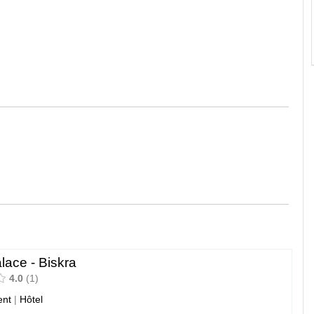
lace - Biskra
4.0
1
nt
|
Hôtel