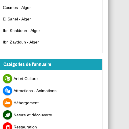
Cosmos - Alger
El Sahel - Alger
Ibn Khaldoun - Alger
Ibn Zaydoun - Alger
Catégories de l'annuaire
Art et Culture
Attractions - Animations
Hébergement
Nature et découverte
Restauration