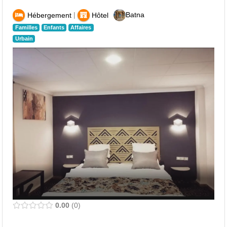
|
Batna
Hébergement
Hôtel
Familles
Enfants
Affaires
Urbain
0.00
0