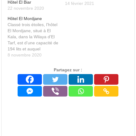
Hôtel El Biar
14 février 2021
22 novembre 2020
Hôtel El Mordjane
Classé trois étoiles, l'hôtel
El Mordjane, situé à El
Kala, dans la Wilaya d'El
Tarf, est d’une capacité de
194 lits et auquel
s’ajoutera une future
8 novembre 2020
extension dédiée à la
thalassothérapie. En bord
Partagez sur :
de mer, l'hôtel dispose de
103 chambres, et sa
propre plage privée.