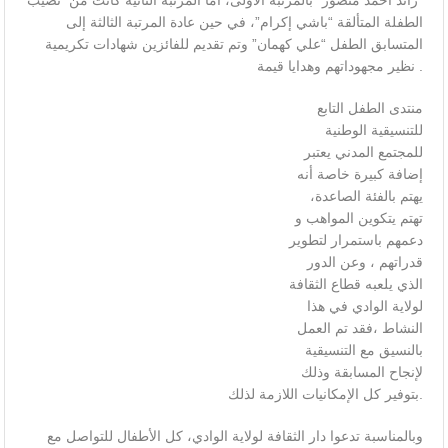
“رائد أحمد منصور” بالمرتبة الأولى، أما المرتبة الثانية كانت من نصيب
الطفلة المتألقة “باشي إكرام”، في حين عادة المرتبة الثالثة إلى
المتسابق الطفل “علي كهمان” وتم تقديم للفائزين شهادات تكريمية
نظير مجهوداتهم وهدايا قيمة .
منتدى الطفل التابع
للتنسيقية الوطنية
للمجتمع المدني يعتبر
إضافة كبيرة خاصة أنه
يهتم بالفئة الصاعدة،
تهتم يتكوين المواهب و
دعمهم باستمرار لتطوير
قدراتهم ، وعن الدور
الذي يلعبه قطاع الثقافة
لولاية الوادي في هذا
النشاط ،فقد تم العمل
بالنسيق مع التنسيقية
لإنجاح المسابقة وذلك
بتوفير كل الإمكانيات اللازمة لذلك.
وبالمناسبة تدعوا دار الثقافة لولاية الوادي، كل الأطفال للتواصل مع