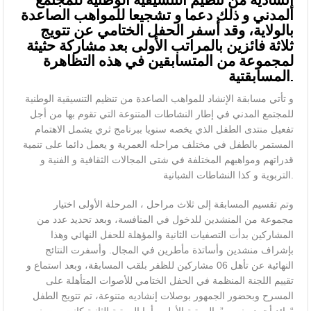
إنشاديه من تنظيم التنسيقية الوطنية للمجتمع
المدني و ذلك دعما و تشجيعا للمواهب الصاعدة
بالولاية، وقد أسفر الحفل الختامي عن تتويج
ثلاثة فائزين بالمراتب الأولى بعد مشاركة حثيثة
لمجموعة من المتسابقين في هذه التظاهرة
المسابقتية.
و تأتي مسابقة الإنشاد للمواهب الصاعدة من تنظيم التنسيقية الوطنية
للمجتمع المدني في إطار النشاطات المتنوعة التي تقوم بها من أجل
تفعيل منتدى الطفل الذي يخصه سنويا ببرنامج ثري يشمل الاهتمام
المستمر بالطفل في مختلف مراحله العمرية و يعمل دائما على تنمية
قدراتهم ومواهبهم المختلفة في شتى المجالات الثقافية و الفنية و
التربوية و كذا النشاطات الشبانية.
وتم تقسيم المسابقة إلى ثلاث مراحل ، المرحلة الأولى اختيار
مجموعة من المنشدين للدخول في المنافسة، وبعد تحديد عدد من
المشاركين بدأت التصفيات الثانية والمؤهلة للحفل النهائي وهذا
بإشراف منشدين وأساتذة مأطرين في المجال. وأسفرت النتائج
النهائية عن تأهل 06 مشاركين للظفر بلقب المسابقة، وبعد استماع و
تقييم اللجنة المنظمة في الحفل الختامي للأصوات المتأهلة على
المسرح وبحضور الجمهور بوصلات إنشاديه متنوعة، تم تتويج الطفل