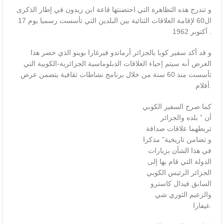
و تندرج هذه التظاهرة التي احتضنتها قاعة ابن زيدون في إطار الذكرى
ال60 لإقامة العلاقات الثنائية بين البلدين التي تأسست رسميا يوم 17
أكتوبر 1962 .
و قد أكد سفير كوبا بالجزائر أرماندو فيرغارا بوينو الذي حضر هذا
العرض أنه سيتم إحياء العلاقات الدبلوماسية الجزائرية-الكوبية التي
تأسست منذ 60 سنة من خلال برنامج نشاطات ثقافية يتضمن عرض
أفلام.
كما صرح السفير الكوبي
أن ” بلده والجزائر
تربطهما علاقات صداقة
و تضامن تاريخية” مذكرا
في هذا الشأن بزيارات
الدولة التي قام بها إلى
الجزائر الرئيس الكوبي
السابق فيدال كاسترو
والزعيم الثوري شي
غيفارا.