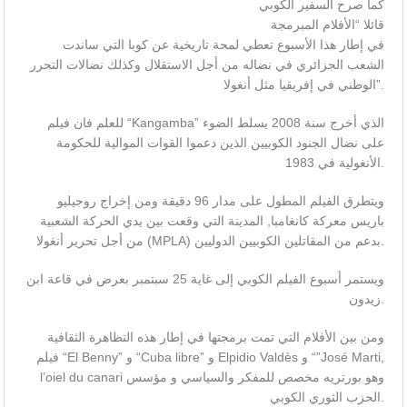
كما صرح السفير الكوبي
قائلا “الأفلام المبرمجة
في إطار هذا الأسبوع تعطي لمحة تاريخية عن كوبا التي ساندت
الشعب الجزائري في نضاله من أجل الاستقلال وكذلك نضالات التحرر
الوطني في إفريقيا مثل أنغولا”.
للعلم فان فيلم “Kangamba” الذي أخرج سنة 2008 يسلط الضوء
على نضال الجنود الكوبيين الذين دعموا القوات الموالية للحكومة
الأنغولية في 1983.
ويتطرق الفيلم المطول على مدار 96 دقيقة ومن إخراج روجيليو
باريس معركة كانغامبا, المدينة التي وقعت بين يدي الحركة الشعبية
من أجل تحرير أنغولا (MPLA) بدعم من المقاتلين الكوبيين الدوليين.
ويستمر أسبوع الفيلم الكوبي إلى غاية 25 سبتمبر بعرض في قاعة ابن
زيدون.
ومن بين الأفلام التي تمت برمجتها في إطار هذه التظاهرة الثقافية
فيلم “El Benny” و “Cuba libre” و Elpidio Valdès و “”José Marti,
l’oiel du canari وهو بورتريه مخصص للمفكر والسياسي و مؤسس
الحزب الثوري الكوبي.