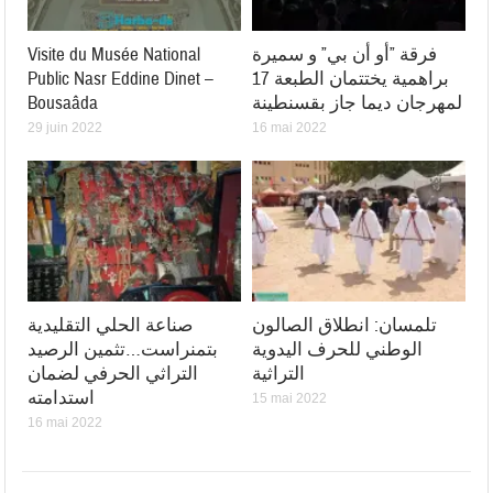
فرقة ”أو أن بي” و سميرة
Visite du Musée National
براهمية يختتمان الطبعة 17
Public Nasr Eddine Dinet –
لمهرجان ديما جاز بقسنطينة
Bousaâda
29 juin 2022
16 mai 2022
تلمسان: انطلاق الصالون
صناعة الحلي التقليدية
الوطني للحرف اليدوية
بتمنراست…تثمين الرصيد
التراثية
التراثي الحرفي لضمان
استدامته
15 mai 2022
16 mai 2022