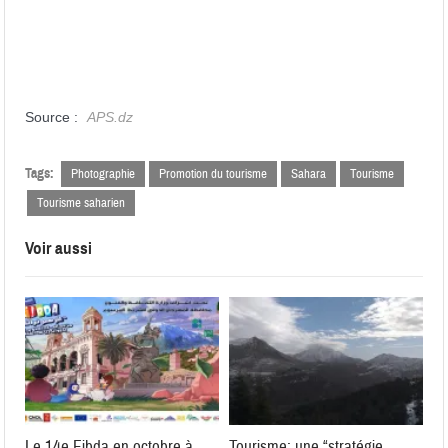
Source :
APS.dz
Tags:
Photographie
Promotion du tourisme
Sahara
Tourisme
Tourisme saharien
Voir aussi
Le 14e Fibda en octobre à
Tourisme: une “stratégie