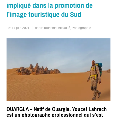
impliqué dans la promotion de
l’image touristique du Sud
Le:
17 juin 2021
dans:
Tourisme
,
Actualité
,
Photographie
OUARGLA – Natif de Ouargla, Youcef Lahrech
est un photographe professionnel qui s’est