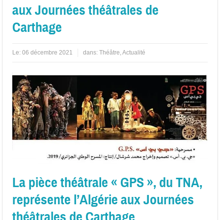
aux Journées théâtrales de
Carthage
Le:
06 décembre 2021
dans:
Théâtre
,
Actualité
La pièce théâtrale « GPS », du TNA,
représente l’Algérie aux Journées
théâtrales de Carthage.