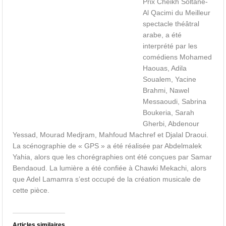
Prix Cheikh Soltane-
Al Qacimi du Meilleur
spectacle théâtral
arabe, a été
interprété par les
comédiens Mohamed
Haouas, Adila
Soualem, Yacine
Brahmi, Nawel
Messaoudi, Sabrina
Boukeria, Sarah
Gherbi, Abdenour
Yessad, Mourad Medjram, Mahfoud Machref et Djalal Draoui.
La scénographie de « GPS » a été réalisée par Abdelmalek
Yahia, alors que les chorégraphies ont été conçues par Samar
Bendaoud. La lumière a été confiée à Chawki Mekachi, alors
que Adel Lamamra s’est occupé de la création musicale de
cette pièce.
Articles similaires