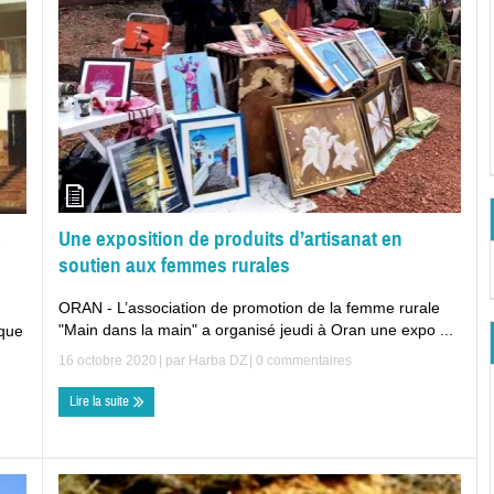
Une exposition de produits d’artisanat en
e
soutien aux femmes rurales
ORAN - L’association de promotion de la femme rurale
"Main dans la main" a organisé jeudi à Oran une expo ...
ique
16 octobre 2020
| par
Harba DZ
|
0 commentaires
Lire la suite