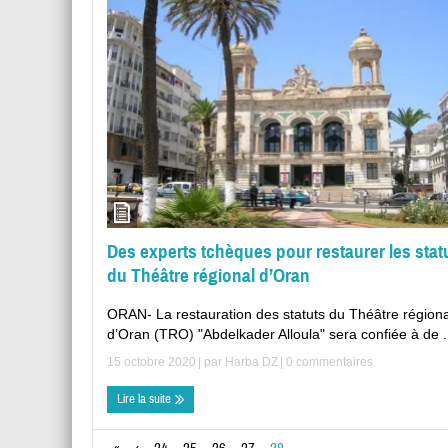
Des experts tchèques pour restaurer les stat
du Théâtre régional d’Oran
ORAN- La restauration des statuts du Théâtre régiona
d’Oran (TRO) "Abdelkader Alloula" sera confiée à de .
15 octobre 2020
| par
Harba DZ
|
0 commentaires
Lire la suite