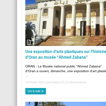
Une exposition d’arts plastiques sur l’histoir
d’Oran au musée “Ahmed Zabana”
ORAN - Le Musée national public "Ahmed Zabana"
d'Oran a ouvert, dimanche, une exposition d'art plast
...
14 février 2021
| par
Harba DZ
|
0 commentaires
Lire la suite