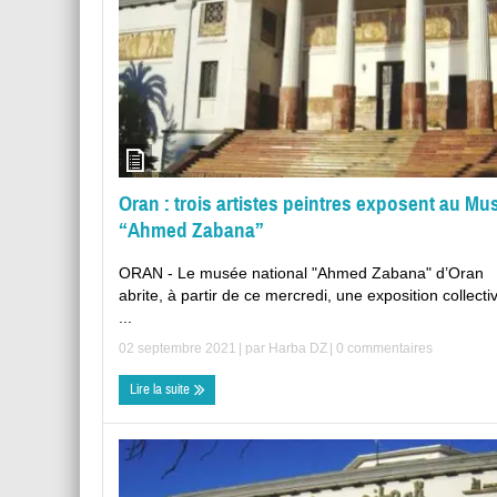
Oran : trois artistes peintres exposent au Mu
“Ahmed Zabana”
ORAN - Le musée national "Ahmed Zabana" d’Oran
abrite, à partir de ce mercredi, une exposition collecti
...
02 septembre 2021
| par
Harba DZ
|
0 commentaires
Lire la suite