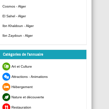
Cosmos - Alger
El Sahel - Alger
Ibn Khaldoun - Alger
Ibn Zaydoun - Alger
Catégories de l'annuaire
Art et Culture
Attractions - Animations
Hébergement
Nature et découverte
Restauration