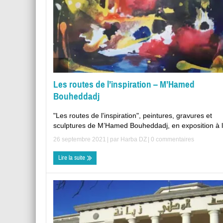
Les routes de l’inspiration – M’Hamed
Bouheddadj
"Les routes de l'inspiration", peintures, gravures et
sculptures de M’Hamed Bouheddadj, en exposition à l 
26 septembre 2021
| par
Harba DZ
|
0 commentaires
Lire la suite