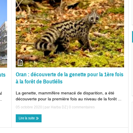
Oran : découverte de la genette pour la 1ère fois
uts
à la forêt de Boutlélis
La genette, mammifère menacé de disparition, a été
l
découverte pour la première fois au niveau de la forêt ...
..
05 octobre 2020
| par
Harba DZ
|
0 commentaires
Lire la suite