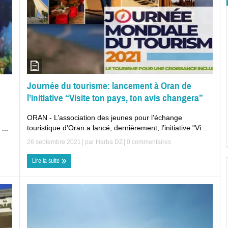
Journée du tourisme: lancement à Oran de
l’initiative “Visite ton pays, ton avis changera”
ORAN - L’association des jeunes pour l’échange
touristique d’Oran a lancé, dernièrement, l’initiative "Vi ...
...
26 septembre 2021
| par
Harba DZ
|
0 commentaires
Lire la suite