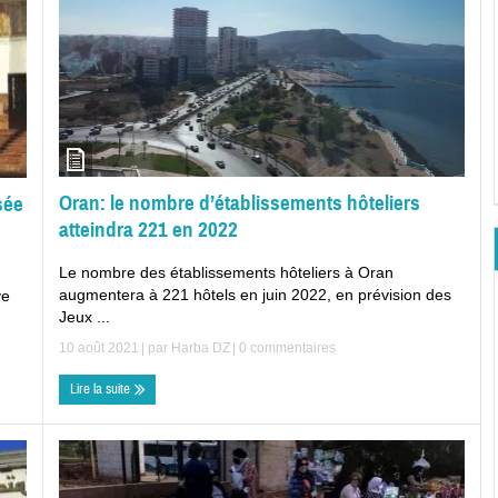
Oran: le nombre d’établissements hôteliers
sée
atteindra 221 en 2022
Le nombre des établissements hôteliers à Oran
augmentera à 221 hôtels en juin 2022, en prévision des
ve
Jeux ...
10 août 2021
| par
Harba DZ
|
0 commentaires
Lire la suite