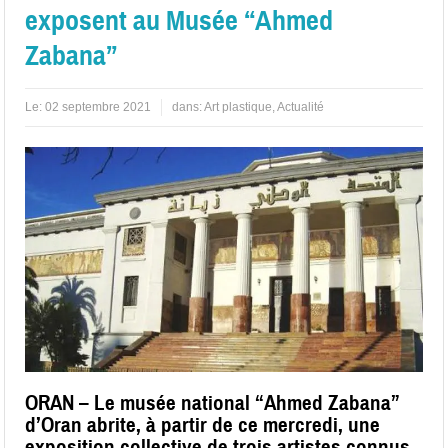
exposent au Musée “Ahmed
Zabana”
Le:
02 septembre 2021
dans:
Art plastique
,
Actualité
ORAN – Le musée national “Ahmed Zabana”
d’Oran abrite, à partir de ce mercredi, une
exposition collective de trois artistes connus