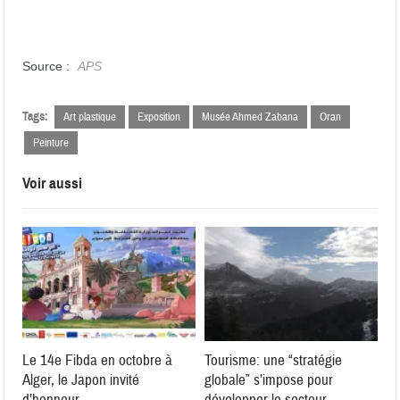
Source :
APS
Tags:
Art plastique
Exposition
Musée Ahmed Zabana
Oran
Peinture
Voir aussi
Le 14e Fibda en octobre à
Tourisme: une “stratégie
Alger, le Japon invité
globale” s’impose pour
d’honneur
développer le secteur