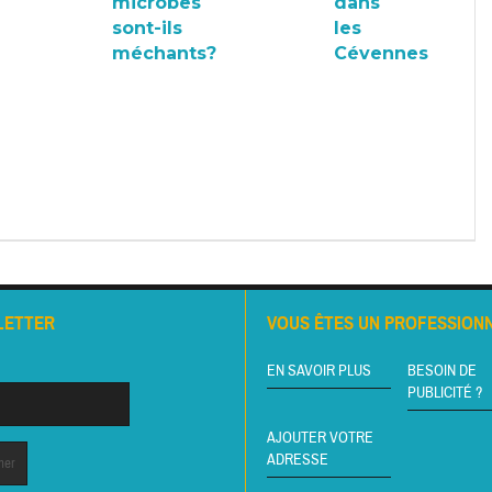
microbes
dans
sont-ils
les
méchants?
Cévennes
LETTER
VOUS ÊTES UN PROFESSIONN
EN SAVOIR PLUS
BESOIN DE
PUBLICITÉ ?
AJOUTER VOTRE
ADRESSE