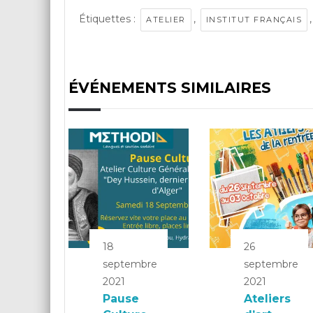
Étiquettes :
,
ATELIER
INSTITUT FRANÇAIS
ÉVÉNEMENTS SIMILAIRES
18
26
septembre
septembre
2021
2021
Pause
Ateliers