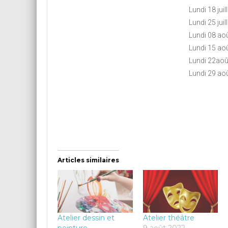
Lundi 18 jui
Lundi 25 jui
Lundi 08 ao
Lundi 15 ao
Lundi 22aoû
Lundi 29 ao
Articles similaires
Atelier dessin et
Atelier théâtre
peinture
9 août 2022