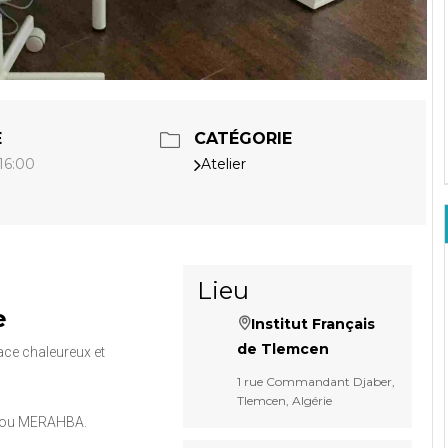
E
CATÉGORIE
Atelier
 16:00
Lieu
e
Institut Français
de Tlemcen
ace chaleureux et
1 rue Commandant Djaber,
Tlemcen, Algérie
alou MERAHBA.