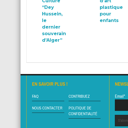
Culture
d’art
“Dey
plastique
Hussein,
pour
le
enfants
dernier
souverain
d’Alger”
EN SAVOIR PLUS !
NEWS
Email*
FAQ
CONTRIBUEZ
NOUS CONTACTER
POLITIQUE DE
CONFIDENTIALITÉ