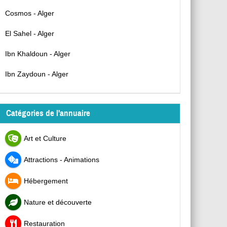
Cosmos - Alger
El Sahel - Alger
Ibn Khaldoun - Alger
Ibn Zaydoun - Alger
Catégories de l'annuaire
Art et Culture
Attractions - Animations
Hébergement
Nature et découverte
Restauration