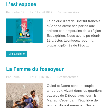
L’est expose
Par
Harba DZ
|
Le: 09 août 2022
|
0 commentaires
La galerie d’art de l’institut français
d’Annaba ouvre ses portes aux
artistes contemporains de la région
Est algérien. Nous avons pu réunir
12 artistes talentueux pour la
plupart diplômés de l’éco ...
Lire la suite
La Femme du fossoyeur
Par
Harba DZ
|
Le: 15 juin 2022
|
0 commentaires
Guled et Nasra sont un couple
amoureux, vivant dans les quartiers
pauvres de Djibouti avec leur fils
Mahad. Cependant, l’équilibre de
leur famille est menacé : Nasra