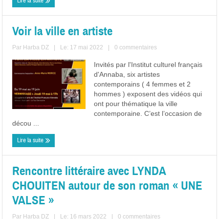
Lire la suite
Voir la ville en artiste
Par
Harba DZ
|
Le: 17 mai 2022
|
0 commentaires
Invités par l'Institut culturel français
d'Annaba, six artistes
contemporains ( 4 femmes et 2
hommes ) exposent des vidéos qui
ont pour thématique la ville
contemporaine. C’est l’occasion de
décou ...
Lire la suite
Rencontre littéraire avec LYNDA
CHOUITEN autour de son roman « UNE
VALSE »
Par
Harba DZ
|
Le: 16 mars 2022
|
0 commentaires