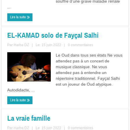
souffre d’une grave maladie rénale
...
Lire la suite
EL-KAMAD solo de Fayçal Salhi
Par
Harba DZ
|
Le: 15 juin 2022
|
0 commentaires
Le Oud dans tous ses états Ne vous
attendez pas à un concert de
musique classique. Ne vous
attendez pas à entendre un
répertoire traditionnel. Fayçal Salhi
est un joueur de Oud atypique.
Autodidacte, ...
Lire la suite
La vraie famille
Par
Harba DZ
|
Le: 15 juin 2022
|
0 commentaires