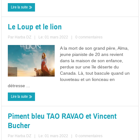
Lire la suite
Le Loup et le lion
Par
Harba DZ
|
Le: 01 mars 2022
|
0 commentaires
A la mort de son grand père, Alma,
jeune pianiste de 20 ans revient
dans la maison de son enfance,
perdue sur une île déserte du
Canada. Là, tout bascule quand un
louveteau et un lionceau en
détresse ...
Lire la suite
Piment bleu TAO RAVAO et Vincent
Bucher
Par
Harba DZ
|
Le: 01 mars 2022
|
0 commentaires