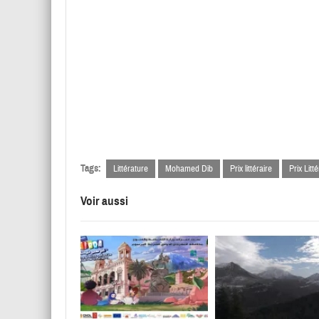
Tags:
Littérature
Mohamed Dib
Prix littéraire
Prix Lit
Voir aussi