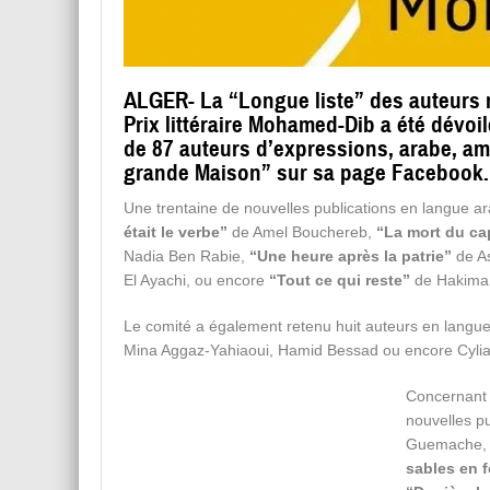
ALGER- La “Longue liste” des auteurs r
Prix littéraire Mohamed-Dib a été dévoilé
de 87 auteurs d’expressions, arabe, am
grande Maison” sur sa page Facebook.
Une trentaine de nouvelles publications en langue a
était le verbe”
de Amel Bouchereb,
“La mort du ca
Nadia Ben Rabie,
“Une heure après la patrie”
de A
El Ayachi, ou encore
“Tout ce qui reste”
de Hakima 
Le comité a également retenu huit auteurs en langue
Mina Aggaz-Yahiaoui, Hamid Bessad ou encore Cyli
Concernant 
nouvelles pu
Guemache, 
sables en 