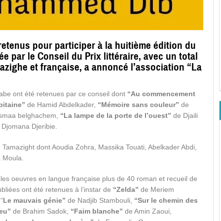
etenus pour participer à la huitième édition du
e par le Conseil du Prix littéraire, avec un total
azighe et française, a annoncé l’association “La
rabe ont été retenues par ce conseil dont
“Au commencement
pitaine”
de Hamid Abdelkader,
“Mémoire sans couleur”
de
smaa belghachem,
“La lampe de la porte de l’ouest”
de Djaili
Djomana Djeribie.
 Tamazight dont Aoudia Zohra, Massika Touati, Abelkader Abdi,
a Moula.
les oeuvres en langue française plus de 40 roman et recueil de
bliées ont été retenues à l’instar de
“Zelda”
de Meriem
“
Le mauvais génie”
de Nadjib Stambouli,
“Sur le chemin des
feu”
de Brahim Sadok,
“Faim blanche”
de Amin Zaoui,