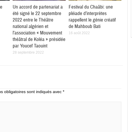
ie
Un accord de partenariat a
Festival du Chaâbi: une
été signé le 22 septembre
pléiade d’interprètes
2022 entre le Théâtre
rappellent le génie créatif
national algérien et
de Mahboub Bati
l’association « Mouvement
16 août 2022
théâtral de Koléa » présidée
par Youcef Taouint
28 septembre 2022
 obligatoires sont indiqués avec
*