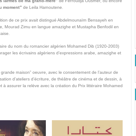
les larmes de ma grand-mère”
de Ferroudja Ousmer, ou encore
du moment”
de Leila Hamoutene.
tion de ce prix avait distingué Abdelmounaïm Bensayeh en
e, Mourad Zimu en langue amazighe et Mustapha Benfodil en
aise.
téraire du nom du romancier algérien Mohamed Dib (1920-2003)
urager les écrivains algériens d’expressions arabe, amazighe et
La grande maison” oeuvre, avec le consentement de l’auteur de
sation d’ateliers d’écriture, de théâtre de cinéma et de dessin, à
 à assurer la relève avec la création du Prix littéraire Mohamed