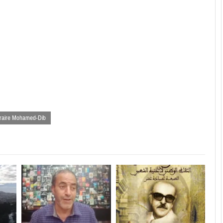
téraire Mohamed-Dib