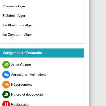
Cosmos - Alger
El Sahel - Alger
Ibn Khaldoun - Alger
Ibn Zaydoun - Alger
Catégories de l'annuaire
Art et Culture
Attractions - Animations
Hébergement
Nature et découverte
Restauration