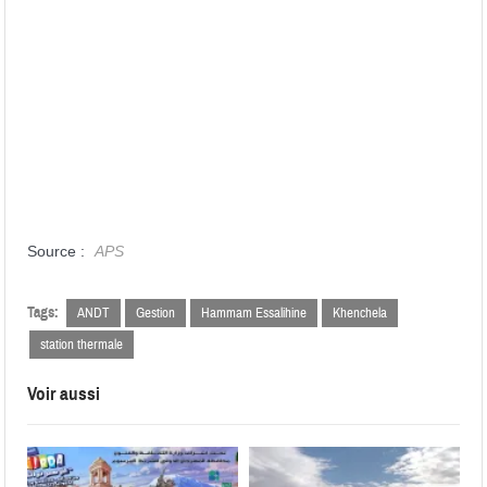
Source :
APS
Tags:
ANDT
Gestion
Hammam Essalihine
Khenchela
station thermale
Voir aussi