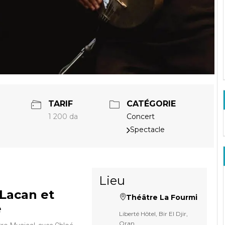
TARIF
CATÉGORIE
1 200 da
Concert
Spectacle
Lieu
 Lacan et
Théâtre La Fourmi
e
Liberté Hôtel, Bir El Djir,
Oran