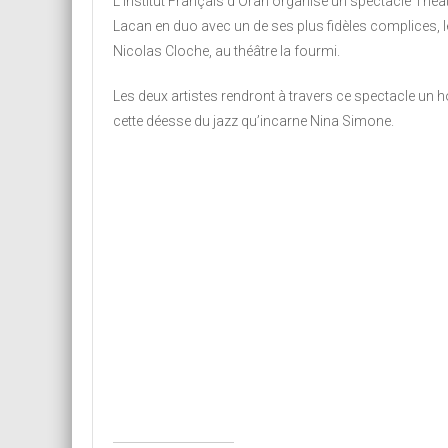
L’Institut Français d’Oran organise un spectacle Théâ
Lacan en duo avec un de ses plus fidèles complices, le
Nicolas Cloche, au théâtre la fourmi.
Les deux artistes rendront à travers ce spectacle un
cette déesse du jazz qu’incarne Nina Simone.