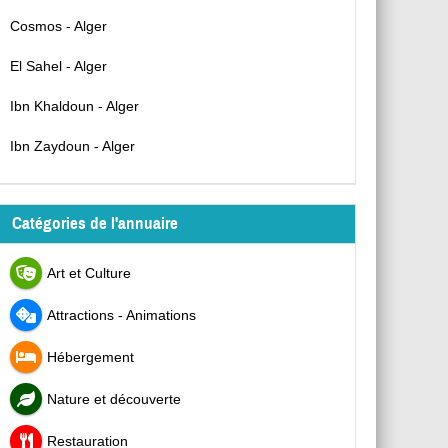
Cosmos - Alger
El Sahel - Alger
Ibn Khaldoun - Alger
Ibn Zaydoun - Alger
Catégories de l'annuaire
Art et Culture
Attractions - Animations
Hébergement
Nature et découverte
Restauration