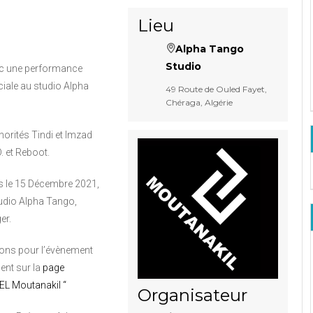
Lieu
Alpha Tango
Studio
ec une performance
ciale au studio Alpha
49 Route de Ouled Fayet,
Chéraga, Algérie
norités Tindi et Imzad
. et Reboot.
 le 15 Décembre 2021,
tudio Alpha Tango,
er.
ions pour l’évènement
ent sur la
page
EL Moutanakil “
Organisateur