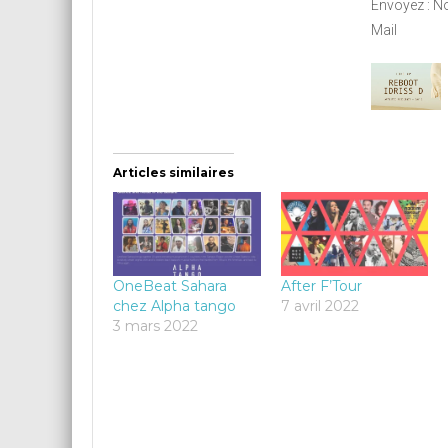
Envoyez : N
Mail
Articles similaires
OneBeat Sahara
After F’Tour
chez Alpha tango
7 avril 2022
3 mars 2022