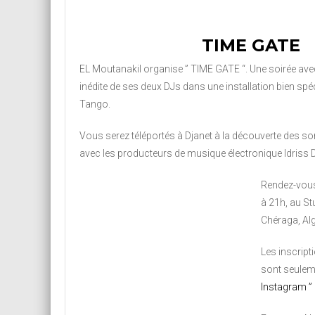
TIME GATE
EL Moutanakil organise ” TIME GATE “. Une soirée av
inédite de ses deux DJs dans une installation bien spé
Tango.
Vous serez téléportés à Djanet à la découverte des so
avec les producteurs de musique électronique Idriss D
Rendez-vous
à 21h, au S
Chéraga, Alg
Les inscript
sont seulem
Instagram ” 