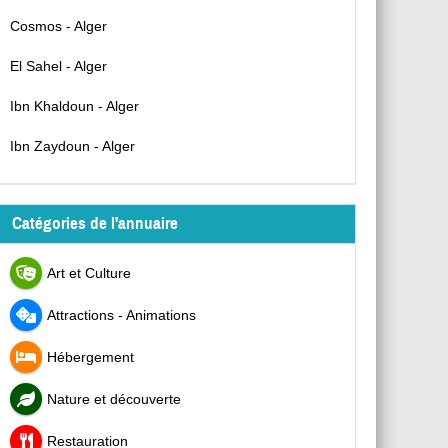
Cosmos - Alger
El Sahel - Alger
Ibn Khaldoun - Alger
Ibn Zaydoun - Alger
Catégories de l'annuaire
Art et Culture
Attractions - Animations
Hébergement
Nature et découverte
Restauration