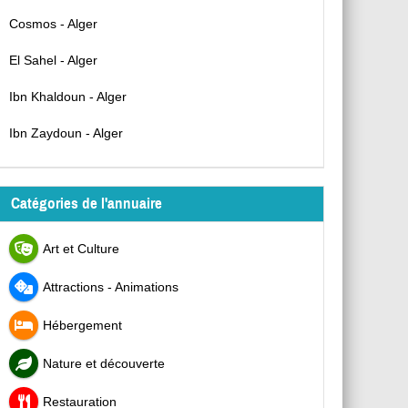
Cosmos - Alger
El Sahel - Alger
Ibn Khaldoun - Alger
Ibn Zaydoun - Alger
Catégories de l'annuaire
Art et Culture
Attractions - Animations
Hébergement
Nature et découverte
Restauration