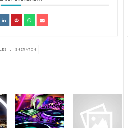
,
ILES
SHERATON