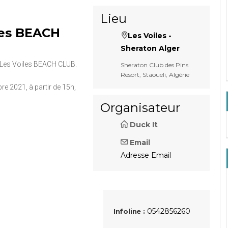
Lieu
iles BEACH
Les Voiles -
Sheraton Alger
 : Les Voiles BEACH CLUB.
Sheraton Club des Pins
Resort, Staoueli, Algérie
e 2021, à partir de 15h,
Organisateur
Duck It
Email
Adresse Email
0542856260
Infoline :