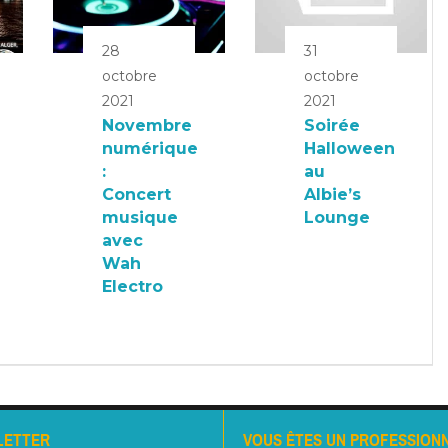
28
31
octobre
octobre
2021
2021
Novembre
Soirée
numérique
Halloween
:
au
Concert
Albie’s
musique
Lounge
avec
Wah
Electro
LETTER
VOUS ÊTES UN PROFESSIONN