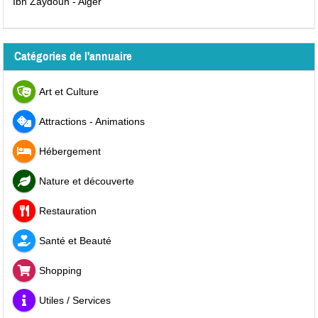
Ibn Zaydoun - Alger
Catégories de l'annuaire
Art et Culture
Attractions - Animations
Hébergement
Nature et découverte
Restauration
Santé et Beauté
Shopping
Utiles / Services