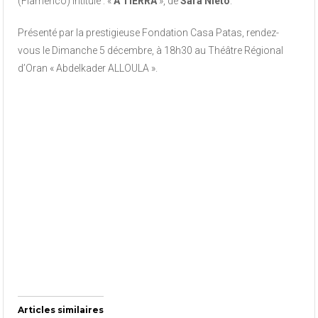
(Flamenco) intitulé : «
A TIERRA
», de
Sara Nieto
.
Présenté par la prestigieuse Fondation Casa Patas, rendez-
vous le Dimanche 5 décembre, à 18h30 au Théâtre Régional
d’Oran « Abdelkader ALLOULA ».
Articles similaires