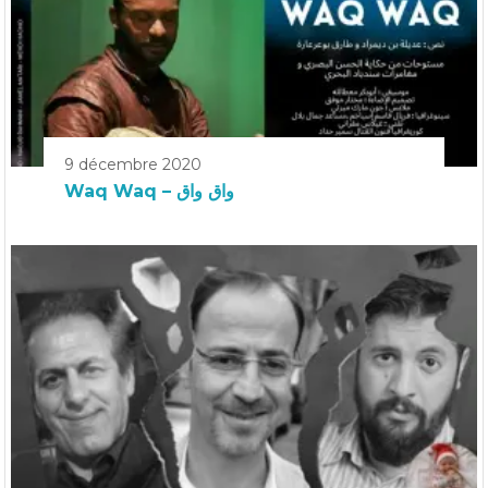
9 décembre 2020
Waq Waq – واق واق