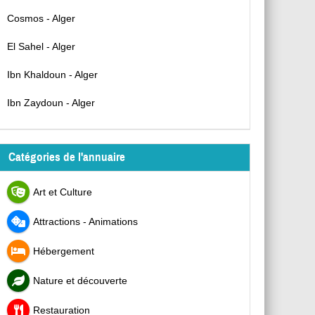
Cosmos - Alger
El Sahel - Alger
Ibn Khaldoun - Alger
Ibn Zaydoun - Alger
Catégories de l'annuaire
Art et Culture
Attractions - Animations
Hébergement
Nature et découverte
Restauration