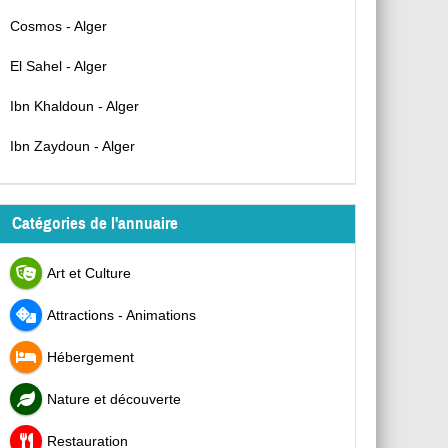
Cosmos - Alger
El Sahel - Alger
Ibn Khaldoun - Alger
Ibn Zaydoun - Alger
Catégories de l'annuaire
Art et Culture
Attractions - Animations
Hébergement
Nature et découverte
Restauration