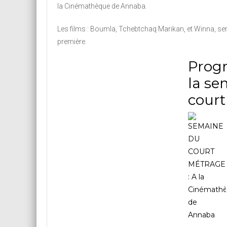
la Cinémathèque de Annaba.
Les films : Boumla, Tchebtchaq Marikan, et Winna, se
première.
Prog
la se
court