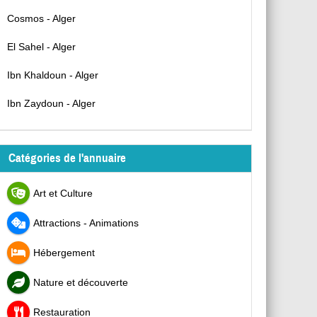
Cosmos - Alger
El Sahel - Alger
Ibn Khaldoun - Alger
Ibn Zaydoun - Alger
Catégories de l'annuaire
Art et Culture
Attractions - Animations
Hébergement
Nature et découverte
Restauration