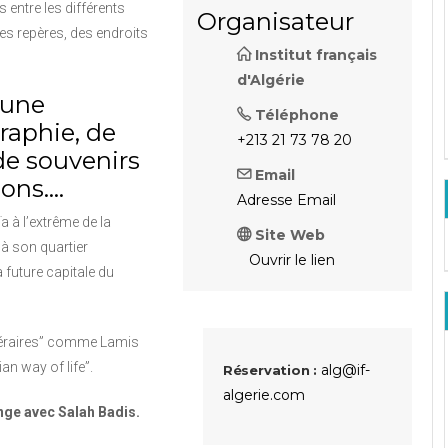
s entre les différents
Organisateur
les repères, des endroits
Institut français
d'Algérie
 une
Téléphone
raphie, de
+213 21 73 78 20
 de souvenirs
Email
sons….
Adresse Email
a à l’extrême de la
Site Web
 à son quartier
Ouvrir le lien
 future capitale du
ittéraires” comme Lamis
an way of life”.
alg@if-
Réservation :
algerie.com
ange avec Salah Badis.