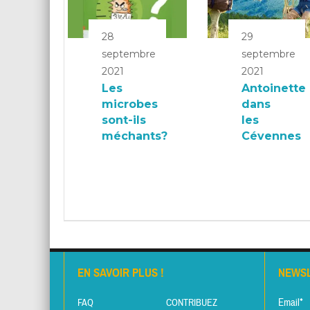
28
29
septembre
septembre
2021
2021
Les
Antoinette
microbes
dans
sont-ils
les
méchants?
Cévennes
EN SAVOIR PLUS !
NEWS
Email*
FAQ
CONTRIBUEZ