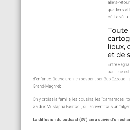
allers-retour
quartiers et 
où il a vécu.
Toute
cartog
lieux,
et de 
Entre Réghaï
banlieue-est
d’enfance, Bachdjarah, en passant par Bab Ezzouar la
Grand-Maghreb.
On y croise la famille, les cousins, les “camarades l
Saidi et Mustapha Benfodil, qui écrivent tous un “algeri
La diffusion du podcast (39′) sera suivie d’un éch