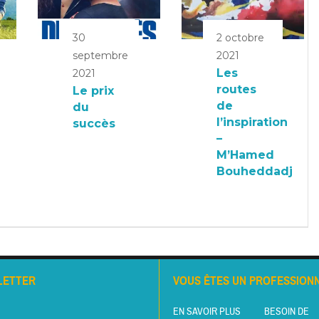
30
2 octobre
septembre
2021
Les
2021
routes
Le prix
de
du
l’inspiration
succès
–
M’Hamed
Bouheddadj
LETTER
VOUS ÊTES UN PROFESSIONN
EN SAVOIR PLUS
BESOIN DE