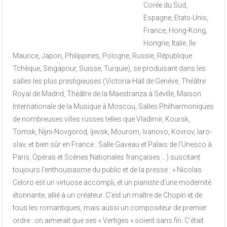
Corée du Sud,
Espagne, Etats-Unis,
France, Hong-Kong,
Hongrie, Italie, Ile
Maurice, Japon, Philippines, Pologne, Russie, République
Tchèque, Singapour, Suisse, Turquie), se produisant dans les
salles les plus prestigieuses (Victoria-Hall de Genève, Théâtre
Royal de Madrid, Théâtre de la Maestranza à Séville, Maison
Internationale de la Musique à Moscou, Salles Philharmoniques
de nombreuses villes russes telles que Vladimir, Koursk,
Tomsk, Nijni-Novgorod, Ijevsk, Mourom, Ivanovo, Kovrov, Iaro-
slav, et bien sûr en France : Salle Gaveau et Palais de l’Unesco à
Paris, Opéras et Scènes Nationales françaises …) suscitant
toujours l’enthousiasme du public et de la presse : « Nicolas
Celoro est un virtuose accompli, et un pianiste d’une modernité
étonnante, allié à un créateur. C’est un maître de Chopin et de
tous les romantiques, mais aussi un compositeur de premier
ordre : on aimerait que ses « Vertiges » soient sans fin. C’était