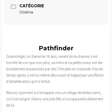
CATÉGORIE
Cinéma
Pathfinder
Quand Aigin, un Same de 16 ans, revient de la chasse, il est
horrifié de voir que son père, sa mère et sa petite soeur ont été
brutalement assassinés par des Tchudes en maraude. Peu de
temps après, il est lui-même découvert et frappé par une flèche
d’arbalète alors qu’il s’enfuit.
Blessé, il parvient à s’échapper vers un village de tentes sami,
où il est soigné. Sahve, une jolie fille, s’occupe particulièrement
de lui.