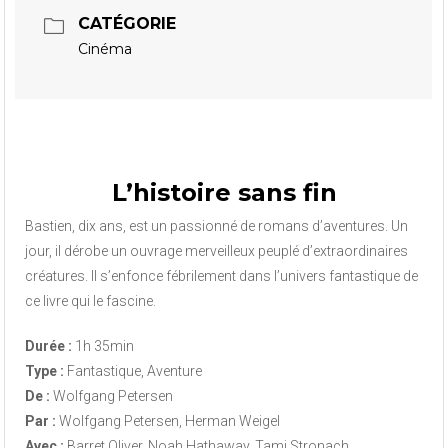
CATÉGORIE
Cinéma
L’histoire sans fin
Bastien, dix ans, est un passionné de romans d’aventures. Un
jour, il dérobe un ouvrage merveilleux peuplé d’extraordinaires
créatures. Il s’enfonce fébrilement dans l’univers fantastique de
ce livre qui le fascine.
Durée :
1h 35min
Type :
Fantastique, Aventure
De :
Wolfgang Petersen
Par :
Wolfgang Petersen, Herman Weigel
Avec :
Barret Oliver, Noah Hathaway, Tami Stronach