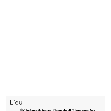
Lieu
Cinémathèque Chanderli Tlemcen (ex-