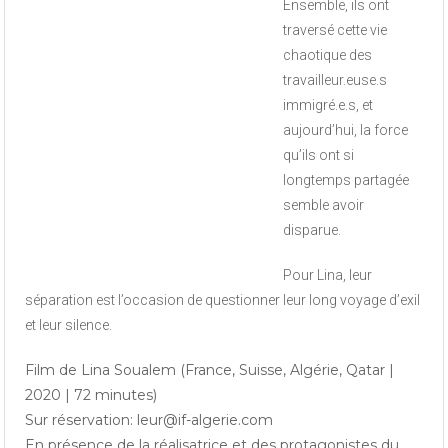
Ensemble, ils ont
traversé cette vie
chaotique des
travailleur.euse.s
immigré.e.s, et
aujourd’hui, la force
qu’ils ont si
longtemps partagée
semble avoir
disparue.
Pour Lina, leur
séparation est l’occasion de questionner leur long voyage d’exil
et leur silence.
Film de Lina Soualem (France, Suisse, Algérie, Qatar |
2020 | 72 minutes)
Sur réservation: leur@if-algerie.com
En présence de la réalisatrice et des protagonistes du