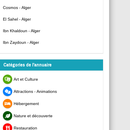
Cosmos - Alger
El Sahel - Alger
Ibn Khaldoun - Alger
Ibn Zaydoun - Alger
Catégories de l'annuaire
Art et Culture
Attractions - Animations
Hébergement
Nature et découverte
Restauration