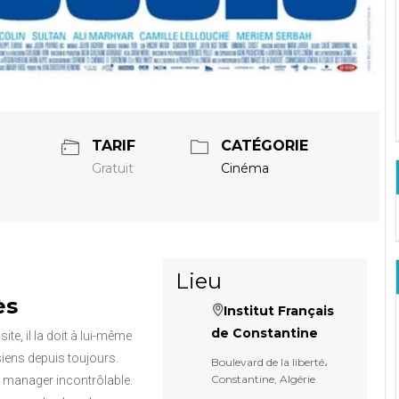
TARIF
CATÉGORIE
Gratuit
Cinéma
Lieu
ès
Institut Français
de Constantine
te, il la doit à lui-même
s siens depuis toujours.
Boulevard de la liberté،
Constantine, Algérie
e, manager incontrôlable.