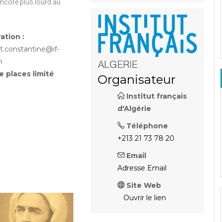
 encore plus lourd au
ation :
.constantine@if-
m
 places limité
Organisateur
Institut français
d'Algérie
Téléphone
+213 21 73 78 20
Email
Adresse Email
Site Web
Ouvrir le lien