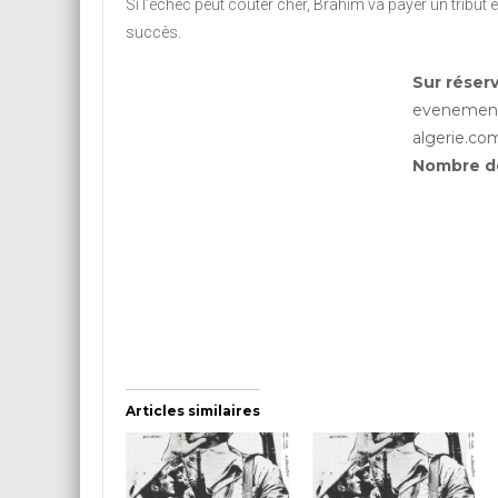
Si l’échec peut coûter cher, Brahim va payer un tribut
succès.
Sur réserv
evenement
algerie.co
Nombre de
Articles similaires