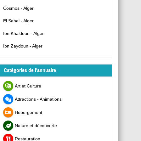
Cosmos - Alger
El Sahel - Alger
Ibn Khaldoun - Alger
Ibn Zaydoun - Alger
Catégories de l'annuaire
Art et Culture
Attractions - Animations
Hébergement
Nature et découverte
Restauration