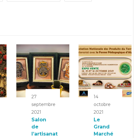
27
14
septembre
octobre
2021
2021
Salon
Le
de
Grand
l’artisanat
Marché