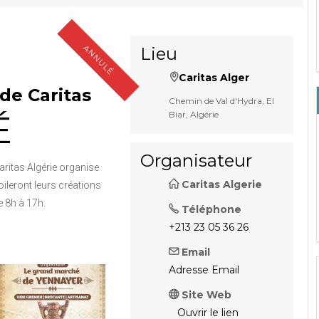
ANNULÉ
Lieu
Caritas Alger
de Caritas
Chemin de Val d'Hydra, El
É
Biar, Algérie
Organisateur
aritas Algérie organise
Caritas Algerie
ileront leurs créations
e 8h à 17h.
Téléphone
+213 23 05 36 26
Email
Adresse Email
Site Web
Ouvrir le lien