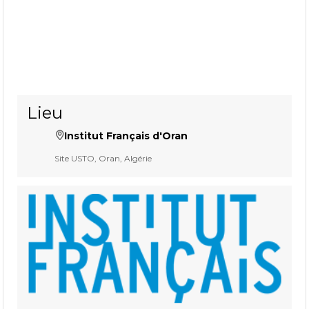
Lieu
Institut Français d'Oran
Site USTO, Oran, Algérie