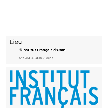
Lieu
Institut Français d'Oran
Site USTO, Oran, Algérie