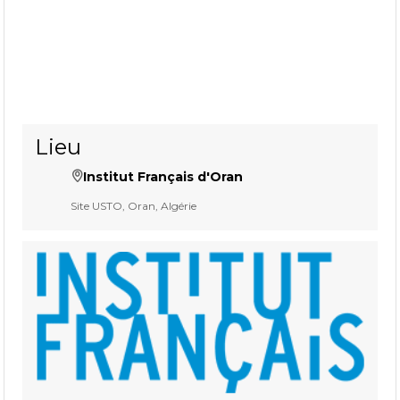
Lieu
Institut Français d'Oran
Site USTO, Oran, Algérie