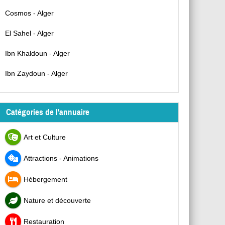
Cosmos - Alger
El Sahel - Alger
Ibn Khaldoun - Alger
Ibn Zaydoun - Alger
Catégories de l'annuaire
Art et Culture
Attractions - Animations
Hébergement
Nature et découverte
Restauration