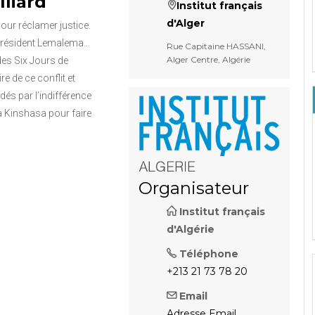
lliard
Institut français
d'Alger
our réclamer justice.
Président Lemalema…
Rue Capitaine HASSANI,
Alger Centre, Algérie
des Six Jours de
e de ce conflit et
és par l’indifférence
 à Kinshasa pour faire
Organisateur
Institut français
d'Algérie
Téléphone
+213 21 73 78 20
Email
Adresse Email