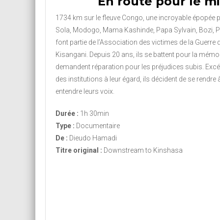
En route pour le mi
1734 km sur le fleuve Congo, une incroyable épopée p
Sola, Modogo, Mama Kashinde, Papa Sylvain, Bozi, 
font partie de l’Association des victimes de la Guerre 
Kisangani. Depuis 20 ans, ils se battent pour la mémoir
demandent réparation pour les préjudices subis. Excéd
des institutions à leur égard, ils décident de se rendre
entendre leurs voix.
Durée :
1h 30min
Type :
Documentaire
De :
Dieudo Hamadi
Titre original :
Downstream to Kinshasa