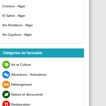
Cosmos - Alger
El Sahel - Alger
Ibn Khaldoun - Alger
Ibn Zaydoun - Alger
Catégories de l'annuaire
Art et Culture
Attractions - Animations
Hébergement
Nature et découverte
Restauration