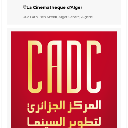
La Cinémathèque d'Alger
Rue Larbi Ben M'hidi, Alger Centre, Algérie