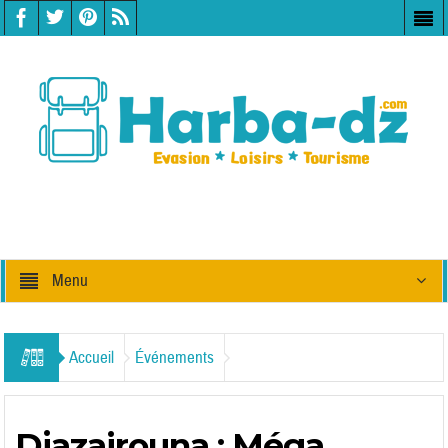
Menu
Accueil
Événements
Djazairouna : Méga