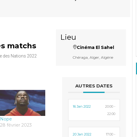
Lieu
es matchs
Cinéma El Sahel
que des Nations 2022
Chéraga, Alger, Algérie
AUTRES DATES
16 Jan 2022
20:00 -
22:00
Nope
28 février 2023
20 Jan 2022
17:00 -