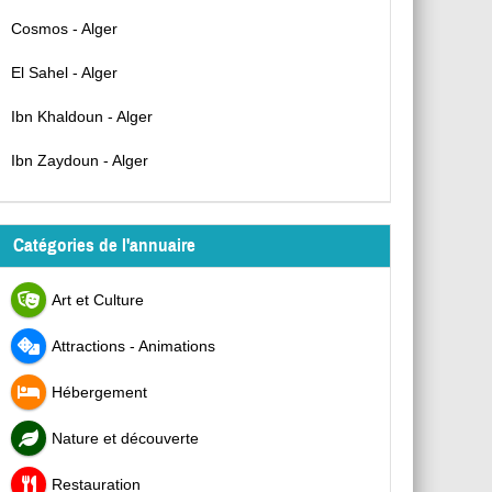
Cosmos - Alger
El Sahel - Alger
Ibn Khaldoun - Alger
Ibn Zaydoun - Alger
Catégories de l'annuaire
Art et Culture
Attractions - Animations
Hébergement
Nature et découverte
Restauration