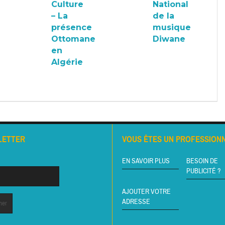
Culture
National
– La
de la
présence
musique
Ottomane
Diwane
en
Algérie
LETTER
VOUS ÊTES UN PROFESSIONN
EN SAVOIR PLUS
BESOIN DE
PUBLICITÉ ?
AJOUTER VOTRE
ADRESSE