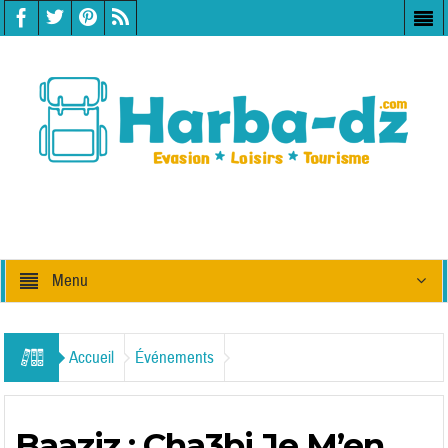
Menu
Accueil
Événements
Baaziz : Cha3bi Je M’en