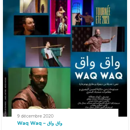
9 décembre 2020
Waq Waq – واق واق